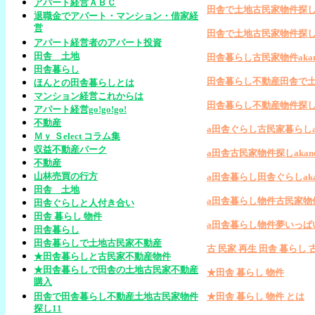
アパート経営ＡＢＣ
田舎で土地古民家物件探し
退職金でアパート・マンション・借家経
営
田舎で土地古民家物件探し
アパート経営者のアパート投資
田舎 土地
田舎暮らし古民家物件akan
田舎暮らし
田舎暮らし不動産田舎で土地
ほんとの田舎暮らしとは
マンション経営これからは
田舎暮らし不動産物件探しa
アパート経営go!go!go!
不動産
a田舎ぐらし古民家暮らしak
Ｍｙ Ｓelect コラム集
収益不動産パーク
a田舎古民家物件探しakan
不動産
山林売買の行方
a田舎暮らし田舎ぐらしaka
田舎 土地
a田舎暮らし物件古民家物件a
田舎ぐらしと人付き合い
田舎 暮らし 物件
a田舎暮らし物件夢いっぱいa
田舎暮らし
田舎暮らしで土地古民家不動産
古 民家 再生 田舎 暮らし 古
★田舎暮らしと古民家不動産物件
★田舎暮らしで田舎の土地古民家不動産
★田舎 暮らし 物件
購入
田舎で田舎暮らし不動産土地古民家物件
★田舎 暮らし 物件 とは
探し11